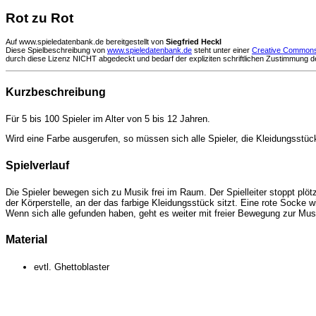
Rot zu Rot
Auf www.spieledatenbank.de bereitgestellt von
Siegfried Heckl
Diese Spielbeschreibung
von
www.spieledatenbank.de
steht unter einer
Creative Commons
durch diese Lizenz NICHT abgedeckt und bedarf der expliziten schriftlichen Zustimmung 
Kurzbeschreibung
Für 5 bis 100 Spieler im Alter von 5 bis 12 Jahren.
Wird eine Farbe ausgerufen, so müssen sich alle Spieler, die Kleidungsstüc
Spielverlauf
Die Spieler bewegen sich zu Musik frei im Raum. Der Spielleiter stoppt plöt
der Körperstelle, an der das farbige Kleidungsstück sitzt. Eine rote Socke
Wenn sich alle gefunden haben, geht es weiter mit freier Bewegung zur Musi
Material
evtl. Ghettoblaster