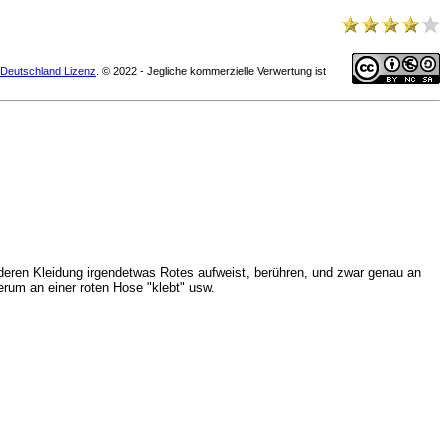
Deutschland Lizenz
. © 2022 - Jegliche kommerzielle Verwertung ist
r, deren Kleidung irgendetwas Rotes aufweist, berühren, und zwar genau an
erum an einer roten Hose "klebt" usw.