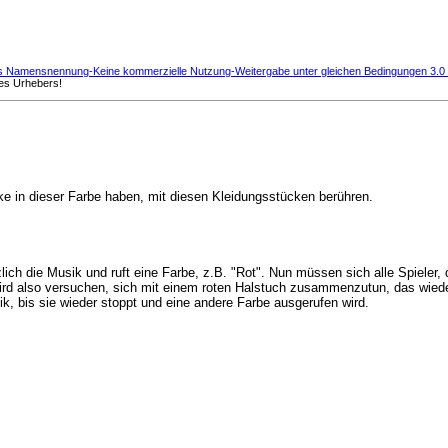
 Namensnennung-Keine kommerzielle Nutzung-Weitergabe unter gleichen Bedingungen 3.0 
des Urhebers!
ke in dieser Farbe haben, mit diesen Kleidungsstücken berühren.
zlich die Musik und ruft eine Farbe, z.B. "Rot". Nun müssen sich alle Spiele
 wird also versuchen, sich mit einem roten Halstuch zusammenzutun, das wied
k, bis sie wieder stoppt und eine andere Farbe ausgerufen wird.